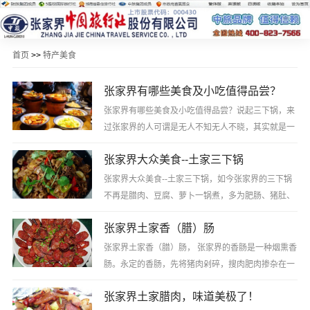
首页
>>
特产美食
张家界有哪些美食及小吃值得品尝？
张家界有哪些美食及小吃值得品尝？说起三下锅，来
过张家界的人可谓是无人不知无人不晓，其实就是一
种很方便的干锅，它是由三种主料做成的，多为肥
张家界大众美食--土家三下锅
肠、猪肚、牛肚、羊肚、猪蹄或猪头肉等选其中二···
张家界大众美食--土家三下锅，如今张家界的三下锅
不再是腊肉、豆腐、萝卜一锅煮，多为肥肠、猪肚、
牛肚、羊肚、猪蹄或猪头肉等选其中二、三样或多样
张家界土家香（腊）肠
经过本地的土厨师特殊加工成一锅煮。三下锅的···
张家界土家香（腊）肠， 张家界的香肠是一种烟熏香
肠。永定的香肠，先将猪肉剁碎，搜肉肥肉掺杂在一
起，再与盐、辣椒、姜、陈皮、花椒及其他调料均匀
张家界土家腊肉，味道美极了！
搅拌，然后灌入猪肠中烟薰15天以上，把里面的···