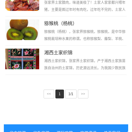
张家界土家腊肉，味道美极了！土家人家家都兴喂年
猪，主要是图过年时有肉吃，过年吃不完的，土家人
便把它制作成腊肉，不仅便于保存，而且肉色更加好
猕猴桃（杨桃）
看，把腊肉放在锅里烹煮，香飘十里，勾人食欲···
猕猴桃（杨桃），张家界猕猴桃，猕猴桃，是中华猕
猴桃栽培种水果的称谓。也称猕猴梨、藤梨、羊桃、
阳桃、木子与毛木果等，原产于中国南方。一般是椭
湘西土家织锦
圆形的。深褐色并带毛的表皮一般不食用，而其···
湘西土家织锦，张家界土家织锦，产于湘西土家族苗
族自治州的土家锦，历史源远流长。为我国少数民族
织锦之一。土家织锦民间称为“打花”，传统织锦多作
铺盖用，土家语称为“西兰卡普”，意思为土···
<<
1
1/1
>>