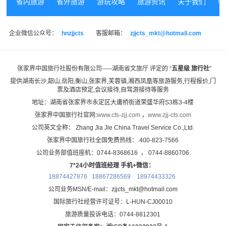
省内旅游
省外旅游
游玩攻略
旅游资讯
关于我们
特
企业微信公众号：
hnzjjcts
客服邮箱：
zjjcts_mkt@hotmail.com
张家界中国旅行社股份有限公司-----湖南省文旅厅 评定的 “
五星级 旅行社
”
提供湖南长沙,韶山,岳阳,衡山,张家界,芙蓉镇,湘西凤凰等旅游服务,
行程报价,门
票及酒店预定,会议接待,自驾游接待等服务
地址：湖南省张家界市永定区大庸桥街道荣盛华府S3栋3-4楼
张家界中国旅行社官网:
www.cts-zjj.com
，
www.zjj-cts.com
公司英文全称： Zhang Jia Jie China Travel Service Co.,Ltd.
张家界中国旅行社全国免费热线： 400-823-7566
公司业务部值班座机：0744-8368616 ， 0744-8860706
7*24小时值班经理 手机+微信：
18874427876 18867286569
18974433326
公司业务MSN/E-mail：zjjcts_mkt@hotmail.com
国际旅行社经营许可证号：L-HUN-CJ00010
旅游质量投诉电话：0744-8812301