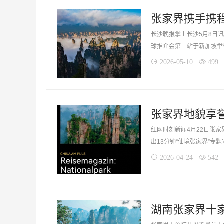
长沙晚报掌上长沙5月8日讯（
球推介会第二站于新加坡举
2026-05-10
499
红网时刻新闻4月22日张家
出13分钟“仙境张家界”专
2026-04-24
542
湖南张家界十