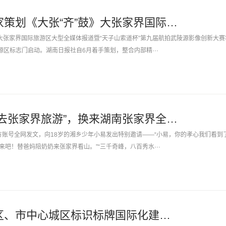
湖南日报社独家策划《大张“齐”鼓》大张家界国际旅游区大型全媒体报道即将启动
》大张家界国际旅游区大型全媒体报道暨“天子山索道杯”第九届航拍武陵源影像创新大赛
源区标志门启动。湖南日报社自6月着手策划，整合内部精···
一句“想带奶奶去张家界旅游”，换来湖南张家界全网的邀请
官方账号全网发文，向18岁的湘乡少年小易发出特别邀请——“小易，你的孝心我们看到
吧！替爸妈陪奶奶来张家界看山。”“三千奇峰，八百秀水···
张家界全市景区、市中心城区标识标牌国际化建设专题会议召开