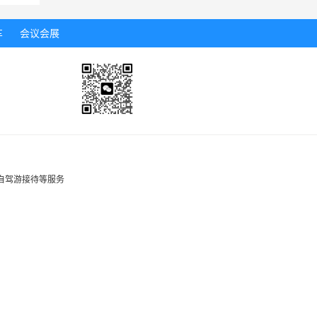
车
会议会展
,自驾游接待等服务