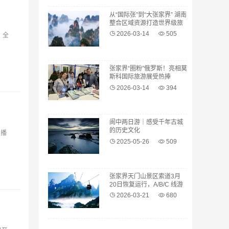
从“国际张”到“大张家界” 湖南
整合区域资源打造世界级旅
游目的地
2026-03-14
505
）全
张家界“圈粉”俄罗斯！亮相莫
斯科国际旅游展受热捧
2026-03-14
394
阆中两日游｜感受千年古城
的历史文化
》播
2025-05-26
509
张家界天门山景区索道3月
20日恢复运行，A/B/C 线游
览攻略请收好
2026-03-21
680