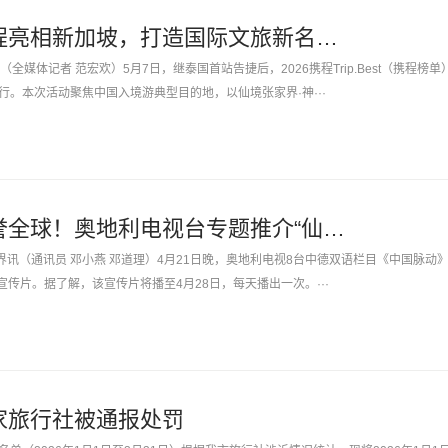
张家界携手携程亮相新加坡，打造国际文旅新名片！
全媒体记者 范宏欢）5月7日，继泰国首站告捷后，2026携程Trip.Best（携程榜单
行。本次活动聚焦中国入境游典型目的地，以仙境张家界·神···
张家界地貌享誉全球！奥地利电视台专题推介“仙境张家界”
界讯（通讯员 邓小燕 邓道理）4月21日晚，奥地利电视8台中德双语栏目《中国脉动
题宣传片。据了解，该宣传片将播至4月28日，每天播出一次。···
家旅行社被通报处罚