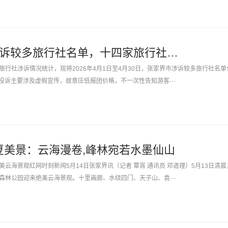
张家界市4月涉诉较多旅行社名单，十四家旅行社上榜被通报
行社涉诉情况统计，现将2026年4月1日至4月30日，张家界市涉诉较多旅行社名单
社投诉主要涉及虚假宣传，故意压低报团价格，不一次性告知游客···
夏美景：云海漫卷,峰林宛若水墨仙山
云海景观红网时刻新闻5月14日张家界讯（记者 覃宵 通讯员 邓道理）5月13日清晨
森林公园迎来绝美云海景观。十里画廊、水绕四门、天子山、袁···