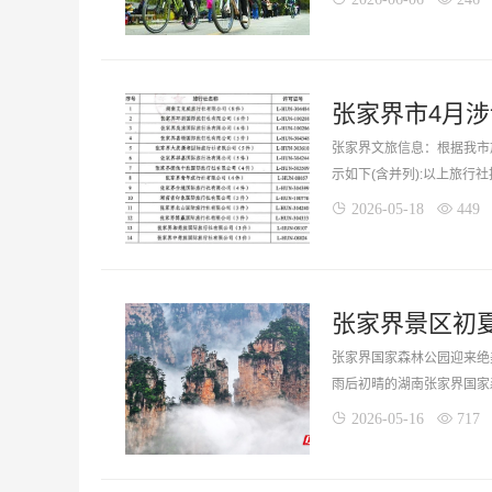
张家界文旅信息：根据我市旅
示如下(含并列):以上旅行
2026-05-18
449
张家界景区初
张家界国家森林公园迎来绝美
雨后初晴的湖南张家界国家
2026-05-16
717