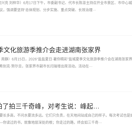
庹兴亮 刘梓华）6月17日下午，市委副书记、代市长陈澎主持召开全市景区、市中心
议，强调要坚持“总体规划、分步实施、重点突破、长效治理···
夏季文化旅游季推介会走进湖南张家界
 周静）6月15日，2026“盐盐夏日·暑你精彩”盐城夏季文化旅游季推介会在湖南张家
别克·努尔旦，张家界市副市长闫瑞增出席活动。活动在···
红网张家界站拍了拍三千奇峰，对考生说：峰起，你起！
要长多高，不问水要流多远。它们只负责，在天地间站成自己的样子。每次考试也是
—你读过的书，就像地层深处的根；你走过的路，终会如三千奇···