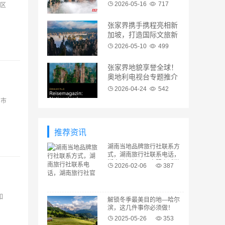
仙山
2026-05-16
717
城区
张家界携手携程亮相新
加坡，打造国际文旅新
名片！
2026-05-10
499
张家界地貌享誉全球！
奥地利电视台专题推介
“仙境张家界”
2026-04-24
542
界市
推荐资讯
湖南当地品牌旅行社联系方
式，湖南旅行社联系电话，
湖南旅行社官网客服电话微
2026-02-06
387
信号码
如
解锁冬季最美目的地—哈尔
滨，这几件事你必须做！
2025-05-26
353