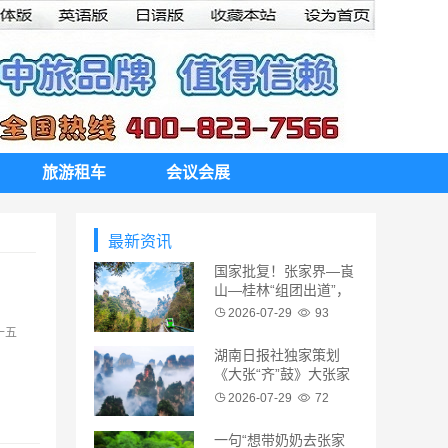
旅游租车
会议会展
最新资讯
国家批复！张家界—崀
山—桂林“组团出道”，
被列为全国重点培育旅
2026-07-29
93
游廊带
十五
湖南日报社独家策划
《大张“齐”鼓》大张家
界国际旅游区大型全媒
2026-07-29
72
体报道即将启动
一句“想带奶奶去张家