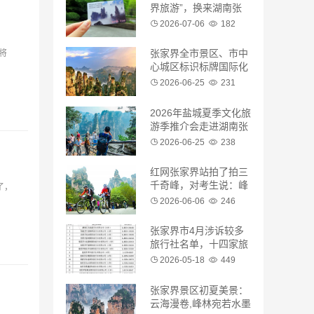
界旅游”，换来湖南张
家界全网的邀请
2026-07-06
182
张家界全市景区、市中
将
心城区标识标牌国际化
建设专题会议召开
2026-06-25
231
2026年盐城夏季文化旅
游季推介会走进湖南张
家界
2026-06-25
238
红网张家界站拍了拍三
千奇峰，对考生说：峰
了，
起，你起！
2026-06-06
246
张家界市4月涉诉较多
旅行社名单，十四家旅
行社上榜被通报
2026-05-18
449
张家界景区初夏美景：
云海漫卷,峰林宛若水墨