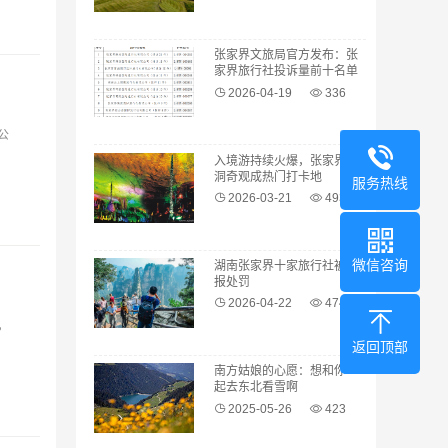
张家界文旅局官方发布：张
家界旅行社投诉量前十名单
公示
2026-04-19
336
公
入境游持续火爆，张家界溶
洞奇观成热门打卡地
服务热线
2026-03-21
493
微信咨询
湖南张家界十家旅行社被通
报处罚
2026-04-22
474
，
返回顶部
南方姑娘的心愿：想和你一
起去东北看雪啊
2025-05-26
423