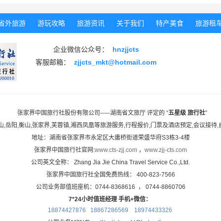
省外旅游
游玩攻略
旅游资讯
关于我们
特产美食
旅游租
企业微信公众号：
hnzjjcts
客服邮箱：
zjjcts_mkt@hotmail.com
张家界中国旅行社股份有限公司-----湖南省文旅厅 评定的 “
五星级 旅行社
”
山,岳阳,衡山,张家界,芙蓉镇,湘西凤凰等旅游服务,
行程报价,门票及酒店预定,会议接待
地址：湖南省张家界市永定区大庸桥街道荣盛华府S3栋3-4楼
张家界中国旅行社官网:
www.cts-zjj.com
，
www.zjj-cts.com
公司英文全称： Zhang Jia Jie China Travel Service Co.,Ltd.
张家界中国旅行社全国免费热线： 400-823-7566
公司业务部值班座机：0744-8368616 ， 0744-8860706
7*24小时值班经理 手机+微信：
18874427876 18867286569
18974433326