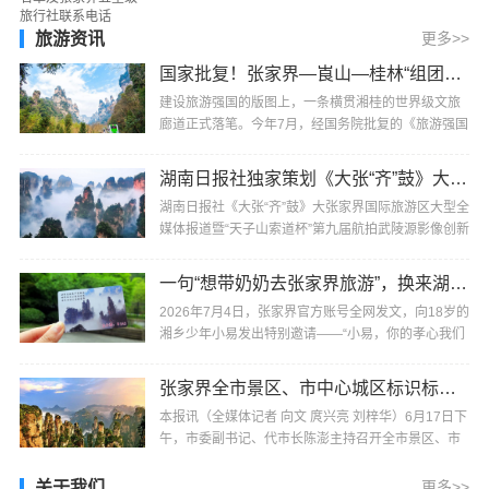
自：张家界日报本报讯（董明勤）2026年1月19日，
湖南···
旅游资讯
更多>>
国家批复！张家界—崀山—桂林“组团出道”，被列为全国重点培育旅游廊带
建设旅游强国的版图上，一条横贯湘桂的世界级文旅
廊道正式落笔。今年7月，经国务院批复的《旅游强国
建设“十五五”规划》明确，张家界—崀山—桂林被列···
湖南日报社独家策划《大张“齐”鼓》大张家界国际旅游区大型全媒体报道即将启动
湖南日报社《大张“齐”鼓》大张家界国际旅游区大型全
媒体报道暨“天子山索道杯”第九届航拍武陵源影像创新
大赛将于7月30日在张家界市武陵源区标志门启···
一句“想带奶奶去张家界旅游”，换来湖南张家界全网的邀请
2026年7月4日，张家界官方账号全网发文，向18岁的
湘乡少年小易发出特别邀请——“小易，你的孝心我们
看到了，你的心愿，张家界听到了。来吧！替爸妈陪
···
张家界全市景区、市中心城区标识标牌国际化建设专题会议召开
本报讯（全媒体记者 向文 庹兴亮 刘梓华）6月17日下
午，市委副书记、代市长陈澎主持召开全市景区、市
中心城区标识标牌国际化建设专题会议，强调要坚持
···
关于我们
更多>>