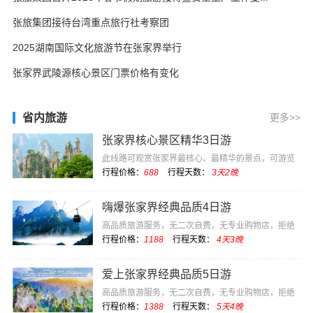
张旅集团接待台湾重点旅行社考察团
2025湖南国际文化旅游节在张家界举行
张家界武陵源核心景区门票价格有变化
省内旅游
更多>>
张家界核心景区精华3日游
此线路可观赏张家界最核心、最精华的景点，可游览
电影《阿凡达》···
行程价格：
688
行程天数：
3天2晚
嗨爆张家界经典品质4日游
高品质旅游服务，无二次自费，无专业购物店，拒绝
低价坑团
行程价格：
1188
行程天数：
4天3晚
爱上张家界经典品质5日游
高品质旅游服务，无二次自费，无专业购物店，拒绝
低价坑团
行程价格：
1388
行程天数：
5天4晚