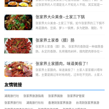
张家界有哪些美食及小吃值得品尝？说起三下锅，来
过张家界的人可谓是无人不知无人不晓，其实就是一
种很方便的干锅，它是由三种主料做成的，多为肥
肠、···
张家界大众美食--土家三下锅
张家界大众美食--土家三下锅，如今张家界的三下锅不
再是腊肉、豆腐、萝卜一锅煮，多为肥肠、猪肚、牛
肚、羊肚、猪蹄或猪头肉等选其中二、三样或多样经
···
张家界土家香（腊）肠
张家界土家香（腊）肠， 张家界的香肠是一种烟熏香
肠。永定的香肠，先将猪肉剁碎，搜肉肥肉掺杂在一
起，再与盐、辣椒、姜、陈皮、花椒及其他调料均匀
搅···
张家界土家腊肉，味道美极了！
张家界土家腊肉，味道美极了！土家人家家都兴喂年
猪，主要是图过年时有肉吃，过年吃不完的，土家人
便把它制作成腊肉，不仅便于保存，而且肉色更加好
友情链接
看···
湖南旅行社
张家界旅游指南
张家界国旅
张家界驴管家
张家界旅行社
湖南旅行社社
香港到张家界旅游
台湾到张家界旅游