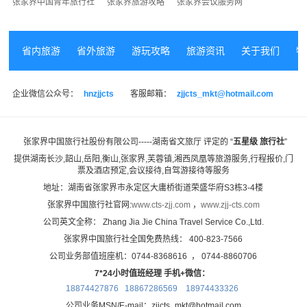
张家界中国青年旅行社
张家界旅游攻略
张家界会议服务网
省内旅游
省外旅游
游玩攻略
旅游资讯
关于我们
特
企业微信公众号：
hnzjjcts
客服邮箱：
zjjcts_mkt@hotmail.com
张家界中国旅行社股份有限公司-----湖南省文旅厅 评定的 “
五星级 旅行社
”
提供湖南长沙,韶山,岳阳,衡山,张家界,芙蓉镇,湘西凤凰等旅游服务,
行程报价,门
票及酒店预定,会议接待,自驾游接待等服务
地址：湖南省张家界市永定区大庸桥街道荣盛华府S3栋3-4楼
张家界中国旅行社官网:
www.cts-zjj.com
，
www.zjj-cts.com
公司英文全称： Zhang Jia Jie China Travel Service Co.,Ltd.
张家界中国旅行社全国免费热线： 400-823-7566
公司业务部值班座机：0744-8368616 ， 0744-8860706
7*24小时值班经理 手机+微信：
18874427876 18867286569
18974433326
公司业务MSN/E-mail：zjjcts_mkt@hotmail.com