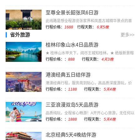
至尊全景长韶张凤6日游
此线路是想全程游览张家界和凤凰古城精华景点的首
选，长沙开始长···
行程价格：
1688
行程天数：
6天5晚
省外旅游
更多>>
桂林印象山水4日品质游
★ 桂林山水甲天下，阅尽王城知桂林。★ 绝版新景榕
杉湖，演绎着···
行程价格：：
888
行程天数：
4天3晚
港澳经典五日结伴游
港澳经典行程，服务周到贴心，高品质深度游玩，价
格实惠
行程价格：：
1188
行程天数：
5天4晚
三亚浪漫双岛5天品质游
品质纯玩，全程省心畅游！A开开心心旅游，无任何以
购物为目的的强···
行程价格：：
1888
行程天数：
5天4晚
北京经典5天4晚结伴游