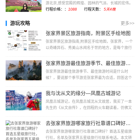
游北京,感受宫殿的辉煌、园林的气派、长城的宏伟。
感受现代化国际···
行程价格：：
1088
行程天数：
5天4晚
游玩攻略
更多>>
张家界景区旅游指南，附景区手绘地图
张家界景区旅游指南,附景区手绘地图，张家界，一个
以奇峰异石、秀美山水闻名于世的地方，是每个旅行
者梦寐以求的目的地。以下为您推荐张家界不容错过
的···
张家界旅游最佳旅游季节、最佳旅游时间是什么时候？
张家界旅游最佳旅游季节、最佳旅游时间是什么时
候？，要说那个季节游览张家界最为合适，回答这个
问题还真有点难度，因为张家界是个纯自然性风景
区，一···
我与沈从文的缘分—凤凰古城游记
凤凰古城游记，在凤凰古城沈从文故居，我买了一本
先生的《从文自传》，在回程的火车翻读着，仿佛又
走进凤凰，走进沈从文，他的过去，他的童年、他的
所···
去张家界旅游哪家旅行社靠谱口碑好？首选五星级旅行社，名单及张家界五星级旅行社联系电话
去张家界旅游哪家旅行社靠谱口碑好？首选五星级旅
行社，名单及张家界五星级旅行社联系电话。本文转